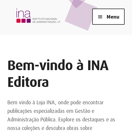
Ir
Saltar
Menu
para
para
a
o
Início
navegação
conteúdo
INA
Bem-vindo à INA
Loja
Editora
Contactos
Bem vindo à Loja INA, onde pode encontrar
publicações especializadas em Gestão e
Administração Pública. Explore os destaques e as
nossa coleções e descubra obras sobre